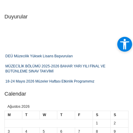
Duyurular
DEÜ Müzecilik Yüksek Lisans Başvuruları
MÜZECİLİK BÖLÜMÜ 2025-2026 BAHAR YARI YILI FİNAL VE
BÜTÜNLEME SINAV TAKVİMİ
18-24 Mayıs 2026 Müzeler Haftası Etkinlik Programımız
Müzecilik Bölümü 2025-2026 Bahar Dönemi Ders Programı
Calendar
BAYRAK ÇALIŞTAYI 7-8 MAYIS 2026
Ağustos 2026
MÜZECİLİK BÖLÜMÜ 2025-2026 BAHAR YARI YILI ARA SINAV SINAV
M
T
W
T
F
S
S
TAKVİMİ
1
2
Sergi Duyurusu: Müzecilerin Gözünden Fotoğraf Sergisi
3
4
5
6
7
8
9