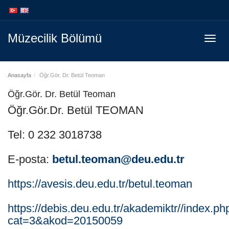
İçeriğe
Navigasyona
atla
atla
Müzecilik Bölümü
Menüy
Geç
Anasayfa
Öğr.Gör. Dr. Betül Teoman
Öğr.Gör. Dr. Betül Teoman
Öğr.Gör.Dr. Betül TEOMAN
Tel: 0 232 3018738
E-posta:
betul.teoman@deu.edu.tr
https://avesis.deu.edu.tr/betul.teoman
https://debis.deu.edu.tr/akademiktr//index.ph
cat=3&akod=20150059