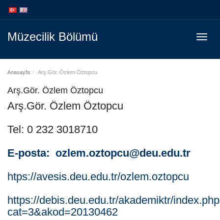
İçeriğe
Navigasyona
atla
atla
Müzecilik Bölümü
Menüy
Geç
Anasayfa
Arş.Gör. Özlem Öztopcu
Arş.Gör. Özlem Öztopcu
Arş.Gör. Özlem Öztopcu
Tel: 0 232 3018710
E-posta: ozlem.oztopcu@deu.edu.tr
htps://avesis.deu.edu.tr/ozlem.oztopcu
https://debis.deu.edu.tr/akademiktr/index.ph
cat=3&akod=20130462