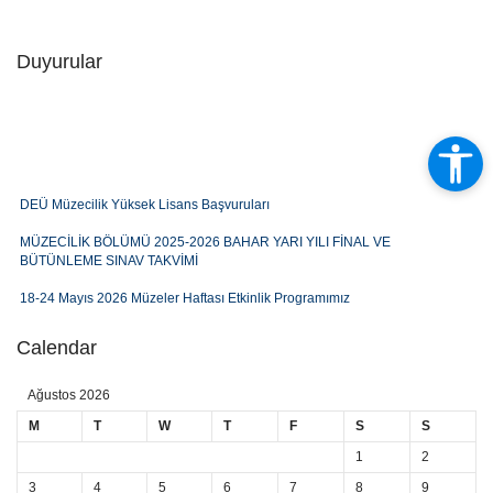
Duyurular
DEÜ Müzecilik Yüksek Lisans Başvuruları
MÜZECİLİK BÖLÜMÜ 2025-2026 BAHAR YARI YILI FİNAL VE
BÜTÜNLEME SINAV TAKVİMİ
18-24 Mayıs 2026 Müzeler Haftası Etkinlik Programımız
Müzecilik Bölümü 2025-2026 Bahar Dönemi Ders Programı
Calendar
BAYRAK ÇALIŞTAYI 7-8 MAYIS 2026
Ağustos 2026
MÜZECİLİK BÖLÜMÜ 2025-2026 BAHAR YARI YILI ARA SINAV SINAV
M
T
W
T
F
S
S
TAKVİMİ
1
2
Sergi Duyurusu: Müzecilerin Gözünden Fotoğraf Sergisi
3
4
5
6
7
8
9