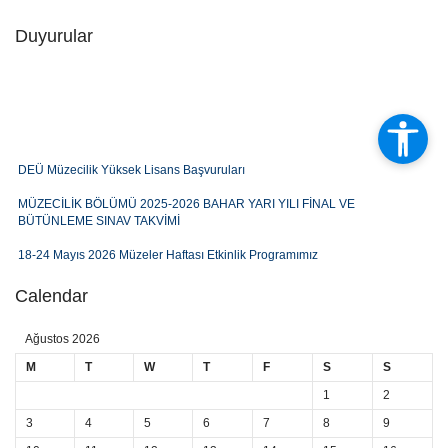
Duyurular
DEÜ Müzecilik Yüksek Lisans Başvuruları
MÜZECİLİK BÖLÜMÜ 2025-2026 BAHAR YARI YILI FİNAL VE
BÜTÜNLEME SINAV TAKVİMİ
18-24 Mayıs 2026 Müzeler Haftası Etkinlik Programımız
Müzecilik Bölümü 2025-2026 Bahar Dönemi Ders Programı
Calendar
BAYRAK ÇALIŞTAYI 7-8 MAYIS 2026
Ağustos 2026
MÜZECİLİK BÖLÜMÜ 2025-2026 BAHAR YARI YILI ARA SINAV SINAV
M
T
W
T
F
S
S
TAKVİMİ
1
2
Sergi Duyurusu: Müzecilerin Gözünden Fotoğraf Sergisi
3
4
5
6
7
8
9
Kariyer Planlama Dersi Konuşmacı: Kayhan Eryılmaz