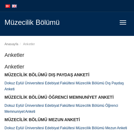
İçeriğe
Navigasyona
atla
atla
Müzecilik Bölümü
Menüy
Geç
Anasayfa
Anketler
Anketler
Anketler
MÜZECİLİK BÖLÜMÜ DIŞ PAYDAŞ ANKETİ
Dokuz Eylül Üniversitesi Edebiyat Fakültesi Müzecilik Bölümü Dış Paydaş
Anketi
MÜZECİLİK BÖLÜMÜ ÖĞRENCİ MEMNUNİYET ANKETİ
Dokuz Eylül Üniversitesi Edebiyat Fakültesi Müzecilik Bölümü Öğrenci
Memnuniyet Anketi
MÜZECİLİK BÖLÜMÜ MEZUN ANKETİ
Dokuz Eylül Üniversitesi Edebiyat Fakültesi Müzecilik Bölümü Mezun Anketi