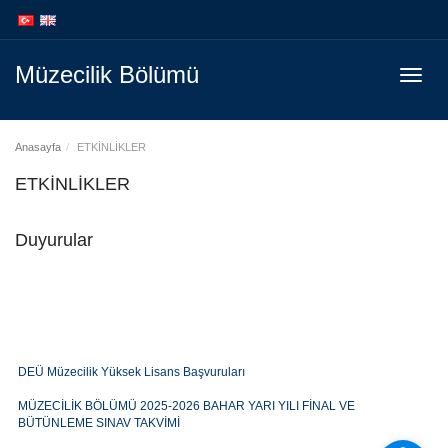
İçeriğe
Navigasyona
atla
atla
Müzecilik Bölümü
Menüy
Geç
Anasayfa
ETKİNLİKLER
ETKİNLİKLER
Duyurular
DEÜ Müzecilik Yüksek Lisans Başvuruları
MÜZECİLİK BÖLÜMÜ 2025-2026 BAHAR YARI YILI FİNAL VE
BÜTÜNLEME SINAV TAKVİMİ