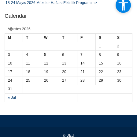
18-24 Mayıs 2026 Müzeler Haftası Etkinlik Programımız
Müzecilik Bölümü 2025-2026 Bahar Dönemi Ders Programı
Calendar
BAYRAK ÇALIŞTAYI 7-8 MAYIS 2026
Ağustos 2026
MÜZECİLİK BÖLÜMÜ 2025-2026 BAHAR YARI YILI ARA SINAV SINAV
M
T
W
T
F
S
S
TAKVİMİ
1
2
Sergi Duyurusu: Müzecilerin Gözünden Fotoğraf Sergisi
3
4
5
6
7
8
9
Kariyer Planlama Dersi Konuşmacı: Kayhan Eryılmaz
10
11
12
13
14
15
16
Kariyer Planlama Dersi Konuşmacı: Yağmur Karakoç
17
18
19
20
21
22
23
Kariyer Planlama Dersi Konuşmacı: Özlem Özkaya Öztopcu
24
25
26
27
28
29
30
31
« Jul
© DEU