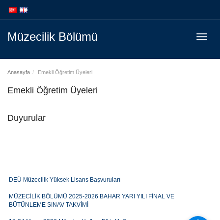
İçeriğe
Navigasyona
atla
atla
Müzecilik Bölümü
Menüy
Geç
Anasayfa
Emekli Öğretim Üyeleri
Emekli Öğretim Üyeleri
Duyurular
DEÜ Müzecilik Yüksek Lisans Başvuruları
MÜZECİLİK BÖLÜMÜ 2025-2026 BAHAR YARI YILI FİNAL VE
BÜTÜNLEME SINAV TAKVİMİ