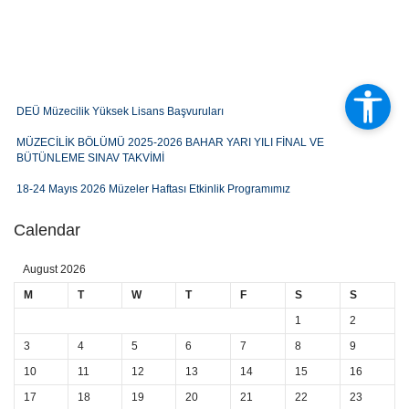
DEÜ Müzecilik Yüksek Lisans Başvuruları
MÜZECİLİK BÖLÜMÜ 2025-2026 BAHAR YARI YILI FİNAL VE
BÜTÜNLEME SINAV TAKVİMİ
18-24 Mayıs 2026 Müzeler Haftası Etkinlik Programımız
Müzecilik Bölümü 2025-2026 Bahar Dönemi Ders Programı
Calendar
BAYRAK ÇALIŞTAYI 7-8 MAYIS 2026
August 2026
MÜZECİLİK BÖLÜMÜ 2025-2026 BAHAR YARI YILI ARA SINAV SINAV
M
T
W
T
F
S
S
TAKVİMİ
1
2
Sergi Duyurusu: Müzecilerin Gözünden Fotoğraf Sergisi
3
4
5
6
7
8
9
Kariyer Planlama Dersi Konuşmacı: Kayhan Eryılmaz
10
11
12
13
14
15
16
Kariyer Planlama Dersi Konuşmacı: Yağmur Karakoç
17
18
19
20
21
22
23