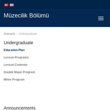
İçeriğe
Navigasyona
atla
atla
Müzecilik Bölümü
Menüy
Geç
Anasayfa
Undergraduate
Undergraduate
Education Plan
Lesson Programs
Lesson Contents
Double Major Program
Minor Program
Announcements